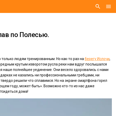
search
menu
лав по Полесью.
то только людям тренированным. Но как-то раз на
берегу Ислочи
,
чередным крутым изворотом русла реки нам вдруг послышался
шая наше полнейшее уединение. Они весело здоровались с нами
йдарках не казались ни профессиональными гребцами, ни
 твердо решили что сплавимся. Но на экране смартфона горел
ющем году, может быть». Возможно кто-то из нас даже
отсидеться дома!