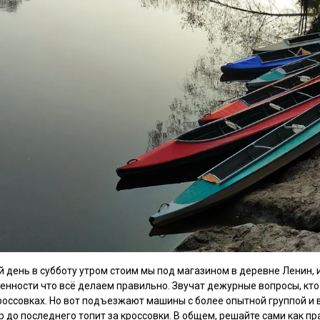
й день в субботу утром стоим мы под магазином в деревне Ленин,
енности что всё делаем правильно. Звучат дежурные вопросы, кто
кроссовках. Но вот подъезжают машины с более опытной группой и 
р до последнего топит за кроссовки. В общем, решайте сами как п