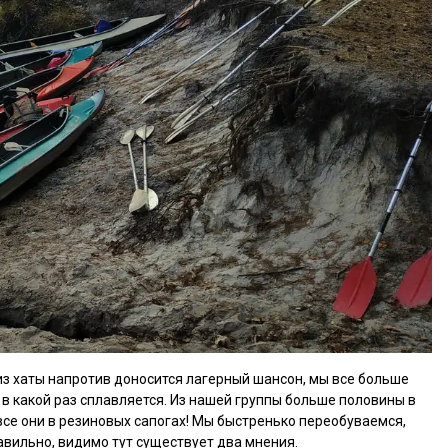
 из хаты напротив доносится лагерный шансон, мы все больше
 в какой раз сплавляется. Из нашей группы больше половины в
все они в резиновых сапогах! Мы быстренько переобуваемся,
равильно, видимо тут существует два мнения.