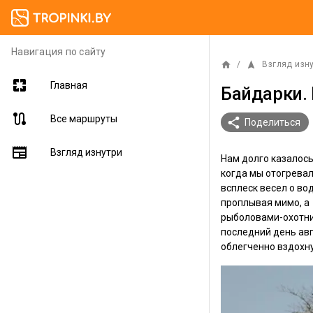
Навигация по сайту
home
navigation
/
Взгляд изн
pages
Главная
Байдарки.
route
Все маршруты
share
Поделиться
newspaper
Взгляд изнутри
Нам долго казалось
когда мы отогревал
всплеск весел о во
проплывая мимо, а 
рыболовами-охотник
последний день авг
облегченно вздохну