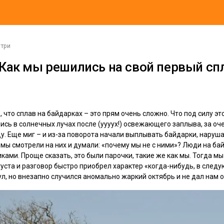
утри
 Как мы решились на свой первый сп
, что сплав на байдарках – это прям очень сложно. Что под силу э
ись в солнечных лучах после (уууух!) освежающего заплыва, за о
ду. Еще миг – и из-за поворота начали выплывать байдарки, нару
мы смотрели на них и думали: «почему мы не с ними»? Люди на ба
ами. Проще сказать, это были парочки, такие же как мы. Тогда мы
уста и разговор быстро приобрел характер «когда-нибудь, в следу
л, но внезапно случился аномально жаркий октябрь и не дал нам 